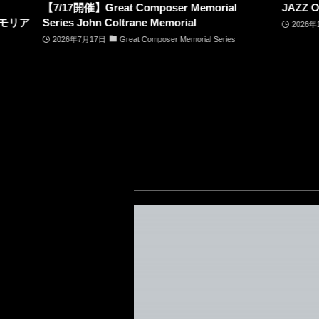
oser Memorial
JAZZ OPEN2026
Memorial
2026年10月3日
Jazz Open
poser Memorial Series