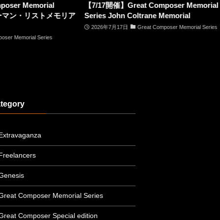
開催】Great Composer Memorial
JAZZ OPEN2026
 John Coltrane Memorial
2026年10月3日
Jazz Ope
年7月17日
Great Composer Memorial Series
tegory
Extravaganza
Freelancers
Genesis
Great Composer Memorial Series
Great Composer Special edition