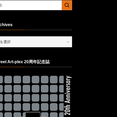
chives
ives
reet Art-plex 20周年記念誌