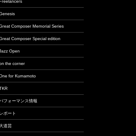
Freelancers
Genesis
Great Composer Memorial Series
Great Composer Special edition
Jazz Open
on the corner
One for Kumamoto
TKR
パフォーマンス情報
レポート
大道芸