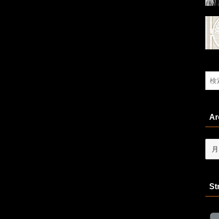
Ar
Arch
St