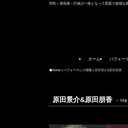
市民～表現者～行政が一体となって高質で多様な都市文化を
ホーム
パフォー
Home
パフォーマンス情報
原田景介&原田朋香
原田景介&原田朋香
– tag