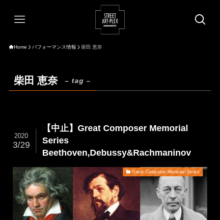
Home
パフォーマンス情報
柴田 恵奈
柴田 恵奈
– tag –
【中止】Great Composer Memorial
2020
Series
3/29
Beethoven,Debussy&Rachmaninov
Great Composer Memorial Series