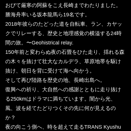
おびて厳寒の阿蘇をこえ長崎までわたりました。
勝海舟率いる坂本龍馬ら19名です。
2018年彼らのたどった道を自転車、ラン、カヤッ
クでリレーする、歴史と地理感覚の横溢する24時
間の旅。〜Geohistrical relay.
150年前と変わらぬ夜の石畳をひた走り、揺れる森
の木々を抜けて壮大なカルデラ、草原地帯を駆け
抜け、朝日を背に受けて海へ向かう。
そして再び陸路を歴史の地、長崎出島へ。
復興への祈り、大自然への感謝とともに走り抜け
る250kmはドラマに満ちています。闇から光、
風、波を経てたどりつくその先に何が見えるの
か？
夜の向こう側へ、時を超えて走るTRANS Kyushu