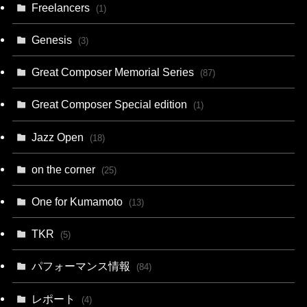
Freelancers
(1)
Genesis
(3)
Great Composer Memorial Series
(87)
Great Composer Special edition
(1)
Jazz Open
(18)
on the corner
(25)
One for Kumamoto
(13)
TKR
(5)
パフォーマンス情報
(84)
レポート
(4)