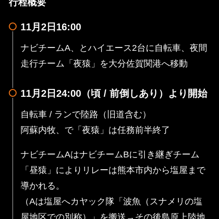
行程概要
11月2日16:00
ナビチームA、とハイエース2台に自転車、夜間
走行チーム「夜猿」を大分佐賀関港へ移動
11月2日24:00（頃 / 前倒しあり）より開始
自転車 / ランで陸路（旧道含む）
阿蘇内牧、で「夜猿」は任務前半終了
ナビチームAはナビチームBに引き継ぎチーム
「昼猿」によりリレーは熊本市内から塩屋まで
導かれる。
（Aは塩屋へカヤック隊「波魚（スナメリの塩
屋地区での別称）」を搬送→その後島原上陸地