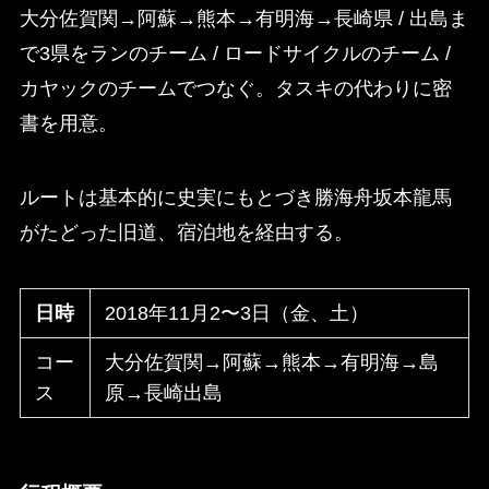
大分佐賀関→阿蘇→熊本→有明海→長崎県 / 出島ま
で3県をランのチーム / ロードサイクルのチーム /
カヤックのチームでつなぐ。タスキの代わりに密
書を用意。
ルートは基本的に史実にもとづき勝海舟坂本龍馬
がたどった旧道、宿泊地を経由する。
日時
2018年11月2〜3日（金、土）
コー
大分佐賀関→阿蘇→熊本→有明海→島
ス
原→長崎出島