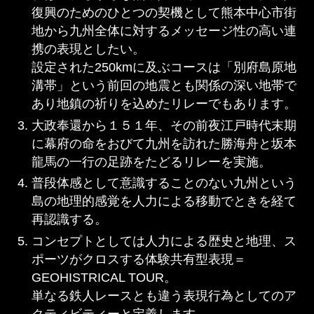
復興のためのひとつの契機として熊本中心市街
地から九州全体に対するメッセージ性の高い連
携の表現としたい。
設定された250kmに及ぶコースは「別府島原地
溝帯」という前回の地震とも関係の深い地帯で
あり地鎮の祈りを込めたリレーでもあります。
大政奉還から１５１年、その前夜江戸時代末期
に幕府の命をおびて九州を訪れた勝海舟と坂本
龍馬の一行の足跡をたどるリレーを実施。
普段体感として意識することのない九州という
島の地理的感覚を人力による移動でときを経て
再認識する。
コンセプトとしては人力による歴史と地理、ス
ポーツがクロスする体験共有型表現＝
GEOHISTRICAL TOUR。
単なる鉄人レースとも違う表現行為としてのア
クティビティーと定義します。