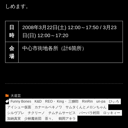
しめます。
日
2008年3月22日(土) 12:00～17:50 / 3月23
時
日(日) 12:00～17:20
会
中心市街地各所（計6箇所）
場
大道芸
Funny Bones
K&D
REO・ King・ 三獅郎
RinRin
un-pa
ひぃろ
アイシュー仮面
カナールペキノワ
サムタくんとメロンちゃん
シルヴプレ
チクリーノ
チムチムサービス
バーバラ村田
ロッキィー
加納真実
少林魔術団
茶々。
鶴岡アキラ