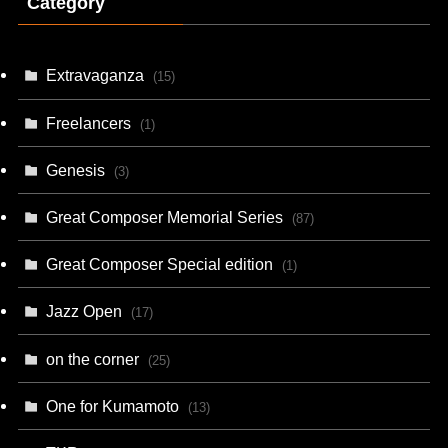
Category
Extravaganza
(15)
Freelancers
(1)
Genesis
(3)
Great Composer Memorial Series
(87)
Great Composer Special edition
(1)
Jazz Open
(17)
on the corner
(25)
One for Kumamoto
(13)