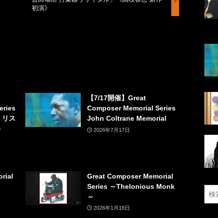
初演》
【7/17開催】Great
eries
Composer Memorial Series
・リス
John Coltrane Memorial
ート
2026年7月17日
rial
Great Composer Memorial
Series ～Thelonious Monk
～
2026年1月18日