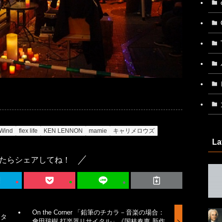
 Wind
flex life
KEN LENNON
mamie
キャリメロウズ
La
たらシェアしてね！
On the Corner 「鉛筆のチカラ－音楽の場合：
マタ
會田瑞樹 打楽器リサイタル」《国枝春恵 新作