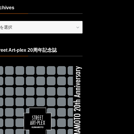
chives
ives
reet Art-plex 20周年記念誌