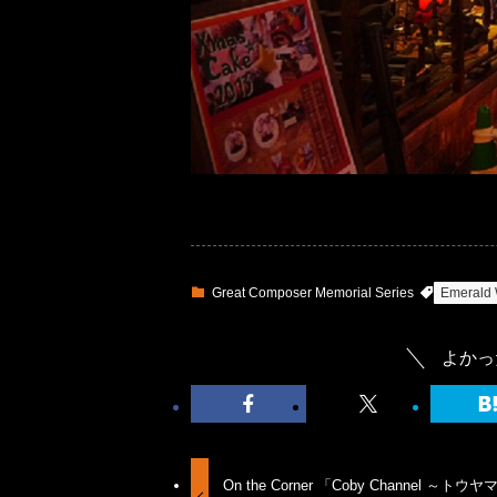
Great Composer Memorial Series
Emerald
よかっ
On the Corner 「Coby Channel ～トウヤ