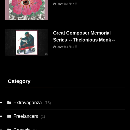
2026年3月15日
Great Composer Memorial
Series ～Thelonious Monk～
2026年1月18日
Category
Extravaganza
(15)
Freelancers
(1)
Genesis