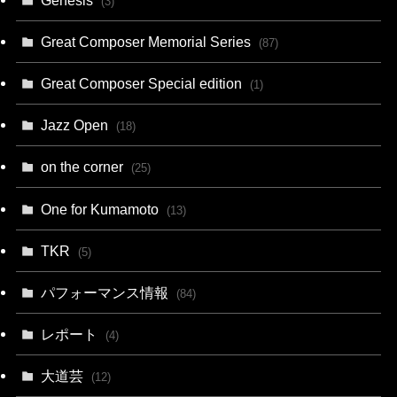
(3)
Great Composer Memorial Series
(87)
Great Composer Special edition
(1)
Jazz Open
(18)
on the corner
(25)
One for Kumamoto
(13)
TKR
(5)
パフォーマンス情報
(84)
レポート
(4)
大道芸
(12)