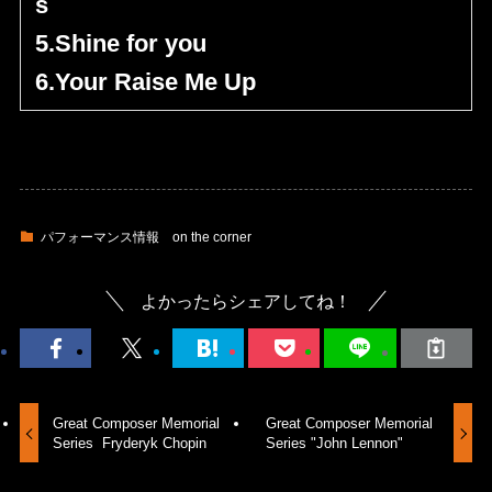
s
5.Shine for you
6.Your Raise Me Up
パフォーマンス情報
on the corner
よかったらシェアしてね！
Great Composer Memorial
Great Composer Memorial
Series Fryderyk Chopin
Series "John Lennon"