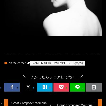
on the corner
GIARDIN NOIR EMSEMBLES
玉井夕海
よかったらシェアしてね！
Great Composer Memorial
Great Composer Memorial