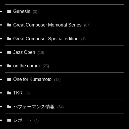
Genesis
(3)
Great Composer Memorial Series
(87)
Great Composer Special edition
(1)
Jazz Open
(18)
on the corner
(25)
One for Kumamoto
(13)
TKR
(5)
パフォーマンス情報
(84)
レポート
(4)