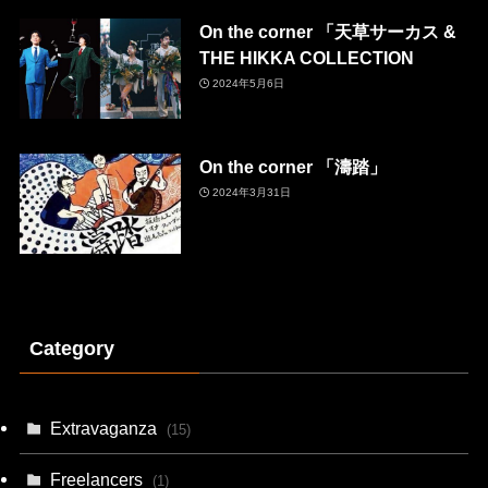
On the corner 「天草サーカス &
THE HIKKA COLLECTION
2024年5月6日
On the corner 「濤踏」
2024年3月31日
Category
Extravaganza
(15)
Freelancers
(1)