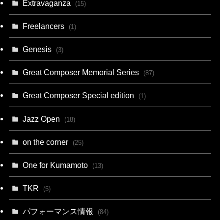
Extravaganza
(15)
Freelancers
(1)
Genesis
(3)
Great Composer Memorial Series
(87)
Great Composer Special edition
(1)
Jazz Open
(18)
on the corner
(25)
One for Kumamoto
(13)
TKR
(5)
パフォーマンス情報
(84)