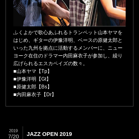
ふくよかで歌心あふれるトランペット山本ヤマを
はじめ、ギターの伊豫洋明、ベースの原健太郎と
いった九州を拠点に活動するメンバーに、ニュー
ヨーク在住のドラマー内田麻衣子が参加し、繰り
広げられるエスカペイズの数々。
■山本ヤマ【Tp】
■伊豫洋明【Gt】
■原健太郎【Bs】
■内田麻衣子【Dr】
2019
JAZZ OPEN 2019
7/20