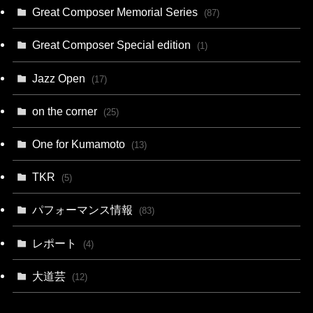
Great Composer Memorial Series
(87)
Great Composer Special edition
(1)
Jazz Open
(17)
on the corner
(25)
One for Kumamoto
(13)
TKR
(5)
パフォーマンス情報
(83)
レポート
(4)
大道芸
(12)