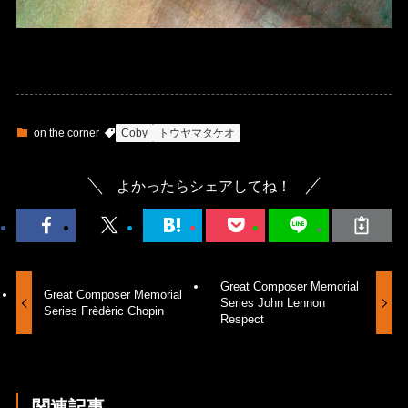
on the corner
Coby
トウヤマタケオ
よかったらシェアしてね！
Great Composer Memorial
Great Composer Memorial
Series John Lennon
Series Frèdèric Chopin
Respect
関連記事