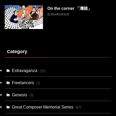
On the corner 「濤踏」
2024年3月31日
Category
Extravaganza
(15)
Freelancers
(1)
Genesis
(3)
Great Composer Memorial Series
(87)